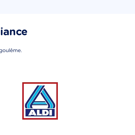
fiance
ngoulême.