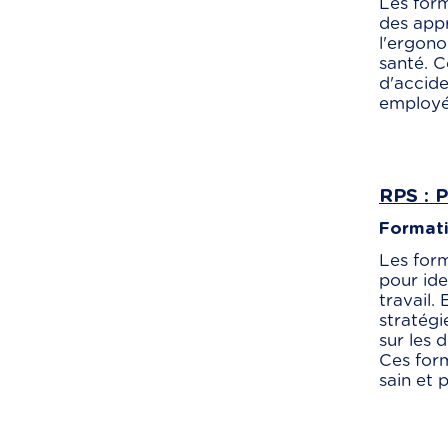
Les form
des appr
l'ergono
santé. C
d'accide
employé
RPS : 
Formati
Les form
pour ide
travail.
stratégi
sur les 
Ces form
sain et 