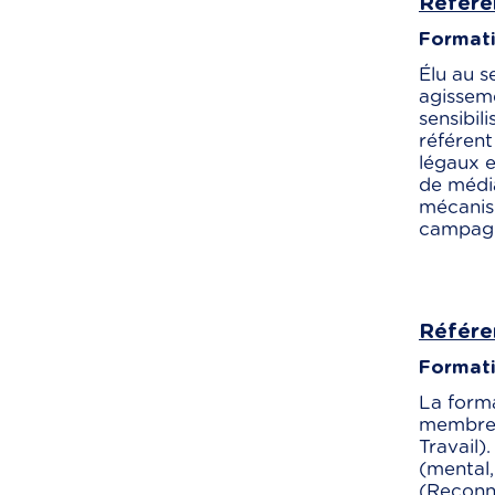
Référe
Formatio
Élu au s
agisseme
sensibil
référent
légaux e
de média
mécanism
campagne
Référe
Formati
La forma
membres
Travail)
(mental,
(Reconna