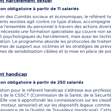
nt harcèlement sexuel
n obligatoire à partir de 11 salariés
ein des Comités sociaux et économiques, le référent h
nts sexistes agit contre ce type d'abus, accompagne 
ise l'ensemble du personnel à travers des actions diver
 nécessite une formation spécialisée qui couvre non s
t psychologiques du harcèlement, mais aussi les techn
tion. Le programme aborde les protocoles de traiteme
es de support aux victimes et les stratégies de préve
s de sensibilisation ciblées et la mise en place de pol
nt handicap
on obligatoire à partir de 250 salariés
tion pour le référent handicap s'adresse aux profess
 de la CSSCT (Commission de la Santé, de la Sécurité
. Elle vise à approfondir les connaissances sur les class
 moteur, sensoriel) et sur les dispositifs légaux comm
issance de la Qualité de Travailleur Handicapé). Cet