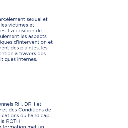
arcèlement sexuel et
les victimes et
ses. La position de
eulement les aspects
iques d'intervention et
nt des plaintes, les
ntion à travers des
itiques internes.
ionnels RH, DRH et
 et des Conditions de
ifications du handicap
e la RQTH
te formation met un