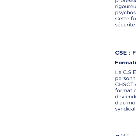
professi
rigoureu
psychoso
Cette f
sécurité
CSE : 
Formati
Le C.S.E
personne
CHSCT (c
formati
deviendr
d'au moi
syndical