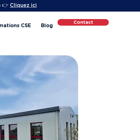
h 👉
Cliquez ici
Contact
mations CSE
Blog