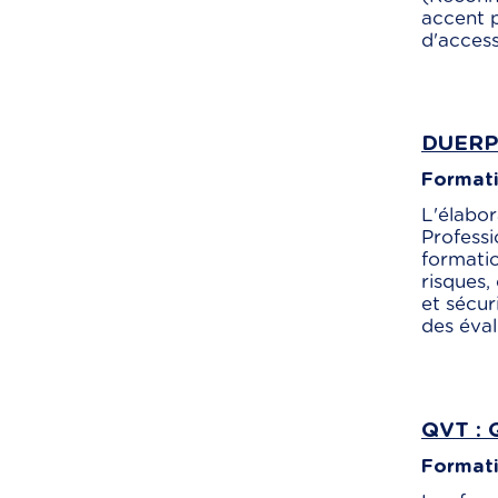
accent p
d'accessi
DUERP 
Formati
L'élabor
Professi
formatio
risques
et sécur
des éval
QVT : Q
Formati