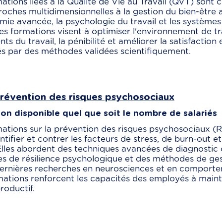
ations liées à la Qualité de Vie au Travail (QVT) sont
oches multidimensionnelles à la gestion du bien-être au
mie avancée, la psychologie du travail et les systèm
es formations visent à optimiser l'environnement de tra
nts du travail, la pénibilité et améliorer la satisfaction
s par des méthodes validées scientifiquement.
Prévention des risques psychosociaux
on disponible quel que soit le nombre de salariés
ations sur la prévention des risques psychosociaux (R
ntifier et contrer les facteurs de stress, de burn-out 
 Elles abordent des techniques avancées de diagnostic 
es de résilience psychologique et des méthodes de ges
dernières recherches en neurosciences et en comporte
ations renforcent les capacités des employés à mainte
productif.