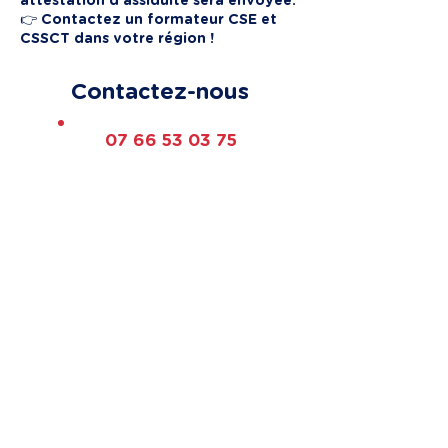
attestation d'assiduité sera envoyée.
👉 Contactez un formateur CSE et
CSSCT dans votre région !
Contactez-nous
07 66 53 03 75
Choix de la formation
Présentiel ou à distance
Nombre d’apprenants
Code postal de l'entreprise