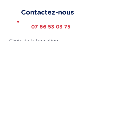
Contactez-nous
07 66 53 03 75
Choix de la formation
Présentiel ou à distance
Nombre d’apprenants
Code postal de l'entreprise