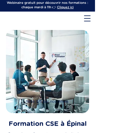
Webinaire gratuit pour découvrir nos formations :
chaque mardi à 11h 👉
Cliquez ici
Noté 5/5 par nos élèves
Formation CSE à Épinal