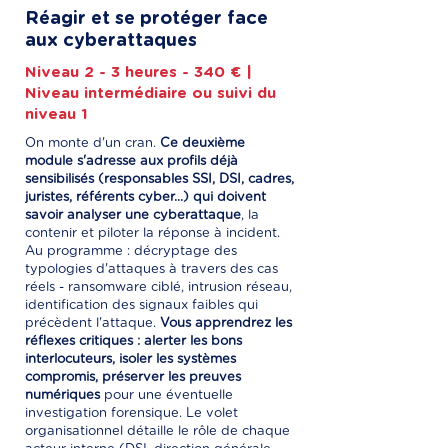
Réagir et se protéger face
aux cyberattaques
Niveau 2 - 3 heures - 340 € |
Niveau intermédiaire ou suivi du
niveau 1
On monte d'un cran.
Ce deuxième
module s'adresse aux profils déjà
sensibilisés (responsables SSI, DSI, cadres,
juristes, référents cyber...) qui doivent
savoir analyser une cyberattaque
, la
contenir et piloter la réponse à incident.
Au programme : décryptage des
typologies d'attaques à travers des cas
réels - ransomware ciblé, intrusion réseau,
identification des signaux faibles qui
précèdent l'attaque.
Vous apprendrez les
réflexes critiques : alerter les bons
interlocuteurs, isoler les systèmes
compromis, préserver les preuves
numériques
pour une éventuelle
investigation forensique. Le volet
organisationnel détaille le rôle de chaque