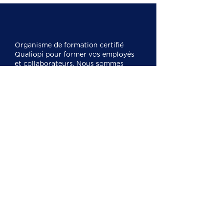
Organisme de formation certifié
Qualiopi pour former vos employés
et collaborateurs. Nous sommes
experts en
formation CSE
, SSCT,
CSSCT et nous formons également
sur l'IA, la cybersécurité, la
bureautique et le management.
Mentions légales
Cookies
Politique de confidentialité
Nos formations
Formation CSE économique
Formation SSCT
Formation référent harcèlement