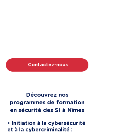
Votre devis pour une
formation cybersécurité à
Nîmes?
Proxi Formation, c'est la rigueur d'un
organisme certifié Qualiopi et la confiance
de clients comme E.Leclerc ou EDF ENR.
Notés 5/5, nos 150+ experts vous
attendent.
Contactez-nous
Découvrez nos
programmes de formation
en sécurité des SI à Nîmes
• Initiation à la cybersécurité
et à la cybercriminalité :