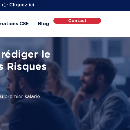
h 👉
Cliquez ici
Contact
mations CSE
Blog
rédiger le
s Risques
u premier salarié