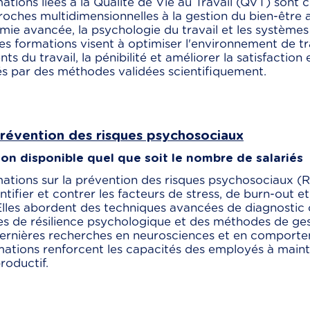
ations liées à la Qualité de Vie au Travail (QVT) sont
oches multidimensionnelles à la gestion du bien-être au
mie avancée, la psychologie du travail et les systèm
es formations visent à optimiser l'environnement de tra
nts du travail, la pénibilité et améliorer la satisfaction
s par des méthodes validées scientifiquement.
Prévention des risques psychosociaux
on disponible quel que soit le nombre de salariés
ations sur la prévention des risques psychosociaux (R
ntifier et contrer les facteurs de stress, de burn-out 
 Elles abordent des techniques avancées de diagnostic 
es de résilience psychologique et des méthodes de ges
dernières recherches en neurosciences et en comporte
ations renforcent les capacités des employés à mainte
productif.