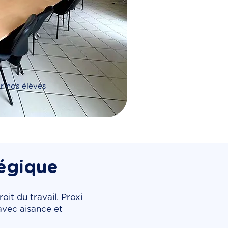
r nos élèves
tégique
it du travail. Proxi
avec aisance et