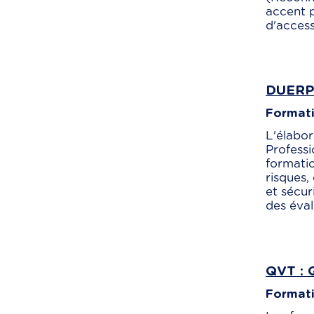
accent p
d'accessi
DUERP 
Formati
L'élabor
Professi
formatio
risques
et sécur
des éval
QVT : Q
Formati