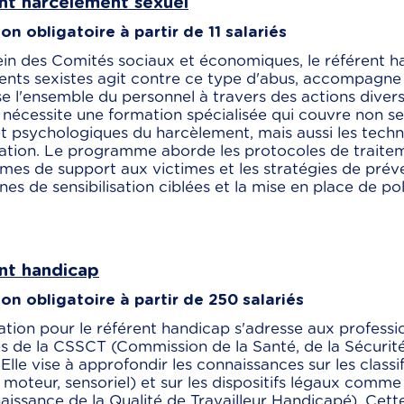
nt harcèlement sexuel
n obligatoire à partir de 11 salariés
ein des Comités sociaux et économiques, le référent h
nts sexistes agit contre ce type d'abus, accompagne 
ise l'ensemble du personnel à travers des actions diver
 nécessite une formation spécialisée qui couvre non s
t psychologiques du harcèlement, mais aussi les techn
tion. Le programme aborde les protocoles de traiteme
es de support aux victimes et les stratégies de préve
s de sensibilisation ciblées et la mise en place de pol
nt handicap
on obligatoire à partir de 250 salariés
tion pour le référent handicap s'adresse aux profess
 de la CSSCT (Commission de la Santé, de la Sécurité
. Elle vise à approfondir les connaissances sur les class
 moteur, sensoriel) et sur les dispositifs légaux comm
issance de la Qualité de Travailleur Handicapé). Cet