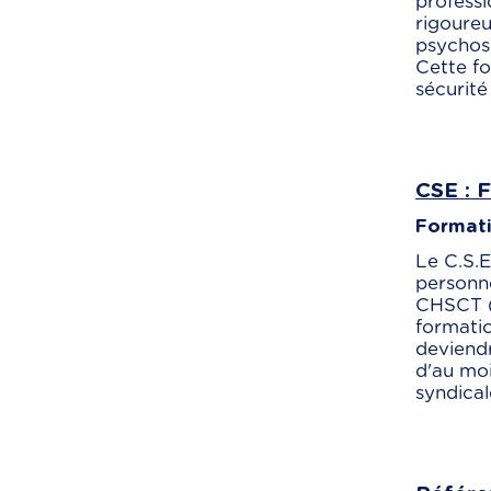
professi
rigoureu
psychoso
Cette f
sécurité
CSE : 
Formati
Le C.S.E
personne
CHSCT (c
formati
deviendr
d'au moi
syndical