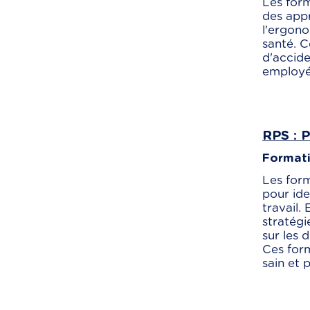
Les form
des appr
l'ergono
santé. C
d'accide
employé
RPS : 
Formati
Les form
pour ide
travail.
stratégi
sur les 
Ces form
sain et 