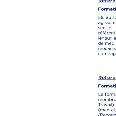
Référe
Formatio
Élu au s
agisseme
sensibil
référent
légaux e
de média
mécanism
campagne
Référe
Formati
La forma
membres
Travail)
(mental,
(Reconna