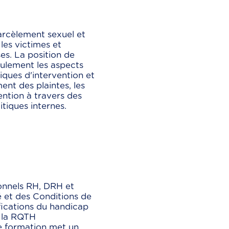
arcèlement sexuel et
les victimes et
ses. La position de
eulement les aspects
iques d'intervention et
nt des plaintes, les
ntion à travers des
itiques internes.
ionnels RH, DRH et
 et des Conditions de
ifications du handicap
e la RQTH
te formation met un