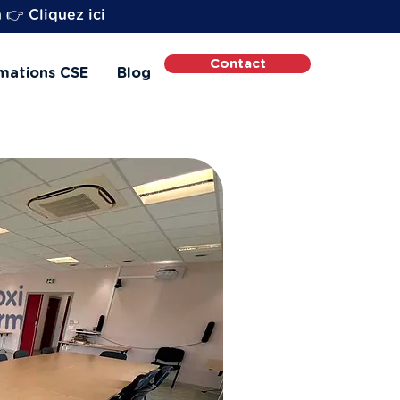
h 👉
Cliquez ici
Contact
mations CSE
Blog