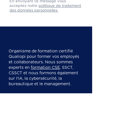
En envoyant ce message vous
acceptez notre
politique de traitement
des données personnelles.
Organisme de formation certifié
Qualiopi pour former vos employés
et collaborateurs. Nous sommes
experts en
formation CSE
, SSCT,
CSSCT et nous formons également
sur l'IA, la cybersécurité, la
bureautique et le management.
Mentions légales
Cookies
Politique de confidentialité
Nos formations