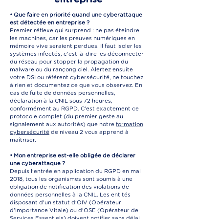
• Que faire en priorité quand une cyberattaque
est détectée en entreprise ?
Premier réflexe qui surprend : ne pas éteindre
les machines, car les preuves numériques en
mémoire vive seraient perdues. Il faut isoler les
systèmes infectés, c'est-à-dire les déconnecter
du réseau pour stopper la propagation du
malware ou du rançongiciel. Alertez ensuite
votre DSI ou référent cybersécurité, ne touchez
à rien et documentez ce que vous observez. En
cas de fuite de données personnelles,
déclaration à la CNIL sous 72 heures,
conformément au RGPD. C'est exactement ce
protocole complet (du premier geste au
signalement aux autorités) que notre
formation
cybersécurité
de niveau 2 vous apprend à
maîtriser.
• Mon entreprise est-elle obligée de déclarer
une cyberattaque ?
Depuis l'entrée en application du RGPD en mai
2018, tous les organismes sont soumis à une
obligation de notification des violations de
données personnelles à la CNIL. Les entités
disposant d'un statut d'OIV (Opérateur
d'Importance Vitale) ou d'OSE (Opérateur de
Services Essentiels) doivent notifier sans délai