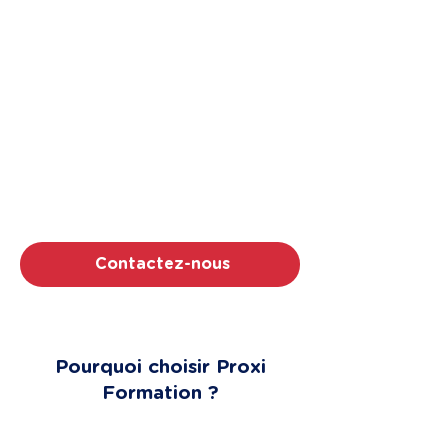
Chaque jour sans formation cybersécurité,
c'est un jour de vulnérabilité pour votre
organisation. Proxi Formation mobilise plus
de 150 formateurs spécialisés pour
intervenir directement dans vos locaux,
partout en France. Organisme certifié
Qualiopi, noté 5/5 par 100% de nos
apprenants (avis Google), nous rendons la
cyberdéfense concrète et opérationnelle
pour vos équipes. Contactez-nous pour
planifier votre session et sécuriser votre
activité.
Contactez-nous
Pourquoi choisir Proxi
Formation ?