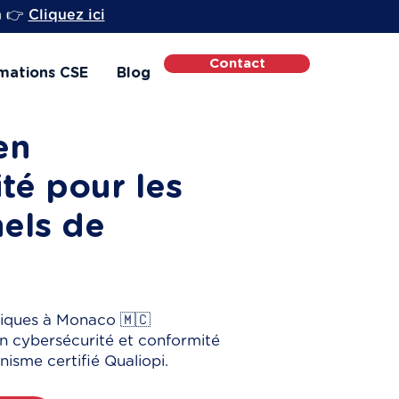
h 👉
Cliquez ici
Contact
mations CSE
Blog
en
té pour les
els de
riques à Monaco 🇲🇨
n cybersécurité et conformité
nisme certifié Qualiopi.