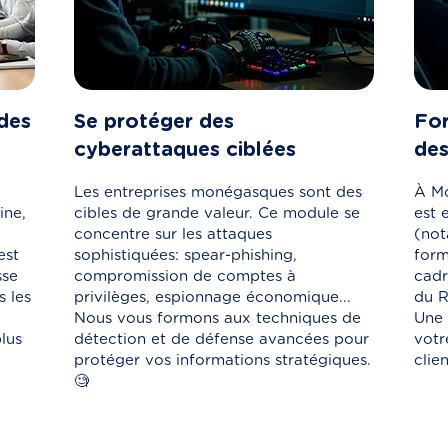
 des
Se protéger des
For
cyberattaques ciblées
de
Les entreprises monégasques sont des
À Mo
ine,
cibles de grande valeur. Ce module se
est 
concentre sur les attaques
(not
est
sophistiquées: spear-phishing,
form
sse
compromission de comptes à
cadr
 les
privilèges, espionnage économique...
du R
Nous vous formons aux techniques de
Une 
plus
détection et de défense avancées pour
votr
protéger vos informations stratégiques.
clien
🧐