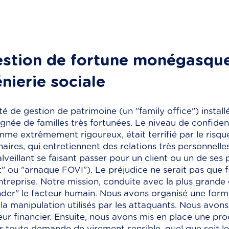
estion de fortune monégasque
énierie sociale
é de gestion de patrimoine (un "family office") install
ignée de familles très fortunées. Le niveau de confident
mme extrêmement rigoureux, était terrifié par le risqu
nnaires, qui entretiennent des relations très personnelle
veillant se faisant passer pour un client ou un de ses 
" ou "arnaque FOVI"). Le préjudice ne serait pas que fin
entreprise. Notre mission, conduite avec la plus grande 
inder" le facteur humain. Nous avons organisé une forma
 manipulation utilisés par les attaquants. Nous avons
teur financier. Ensuite, nous avons mis en place une p
r toute demande de virement sensible, quel que soit le