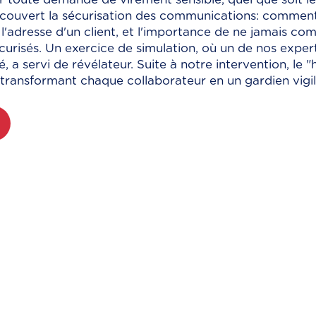
 couvert la sécurisation des communications: comment
n l'adresse d'un client, et l'importance de ne jamais c
curisés. Un exercice de simulation, où un de nos exper
é, a servi de révélateur. Suite à notre intervention, le 
ransformant chaque collaborateur en un gardien vigilan
pour votre formation cybers
igieux comme Hermès ou EuroTunnel. Proxi Formation e
Qualiopi (noté 5/5 ⭐) pour l'excellence.