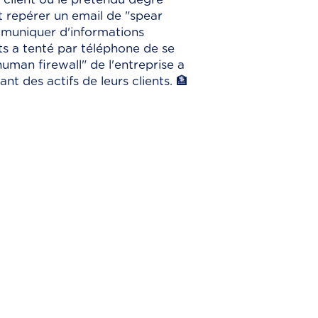
 repérer un email de "spear
ommuniquer d'informations
ts a tenté par téléphone de se
"human firewall" de l'entreprise a
t des actifs de leurs clients. 🏦
écurité à Monaco
st votre partenaire certifié