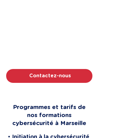
Contactez notre organisme
de formation cyber à
Marseille
Comme Bouygues ou E.Leclerc, faites
confiance à Proxi Formation. Nous sommes
certifiés Qualiopi et notés 5/5 ⭐. Parlons de
vos besoins!
Contactez-nous
Programmes et tarifs de
nos formations
cybersécurité à Marseille
• Initiation à la cybersécurité