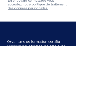
En envoyant ce message vous
acceptez notre
politique de traitement
des données personnelles.
Organisme de formation certifié
Qualiopi pour former vos employés
et collaborateurs. Nous sommes
experts en
formation CSE
, SSCT,
CSSCT et nous formons également
sur l'IA, la cybersécurité, la
bureautique et le management.
Mentions légales
Cookies
Politique de confidentialité
Nos formations