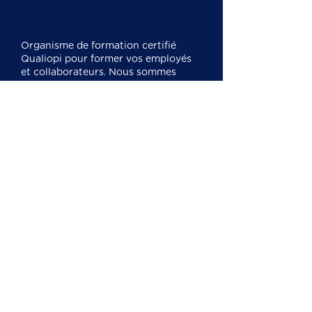
Organisme de formation certifié
Qualiopi pour former vos employés
et collaborateurs. Nous sommes
experts en
formation CSE
, SSCT,
CSSCT et nous formons également
sur l'IA, la cybersécurité, la
bureautique et le management.
Mentions légales
Cookies
Politique de confidentialité
Nos formations
Formation CSE économique
Formation SSCT
Formation référent harcèlement
sexuel