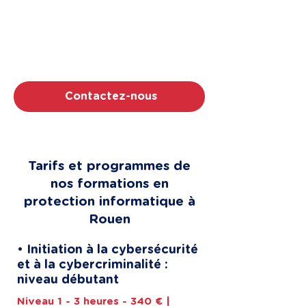
Proxi Formation, c'est la confiance de
grands noms comme EDF ENR ou
Bouygues, la certification Qualiopi, et
surtout la satisfaction de nos 2000
apprenants (noté 5/5!).
Contactez-nous
Tarifs et programmes de
nos formations en
protection informatique à
Rouen
• Initiation à la cybersécurité
et à la cybercriminalité :
niveau débutant
Niveau 1 - 3 heures - 340 € |