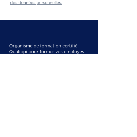
des données personnelles.
Organisme de formation certifié
Qualiopi pour former vos employés
et collaborateurs. Nous sommes
experts en
formation CSE
, SSCT,
CSSCT et nous formons également
sur l'IA, la cybersécurité, la
bureautique et le management.
Mentions légales
Cookies
Politique de confidentialité
Nos formations
Formation CSE économique