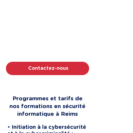
Demandez votre programme
de formation cyber sur
mesure à Reims
Rejoignez des clients comme Hermès, IKEA
ou Veolia. Proxi Formation, certifié Qualiopi
et noté 5/5, c'est plus de 150 experts pour
votre montée en compétences.
Contactez-nous
Programmes et tarifs de
nos formations en sécurité
informatique à Reims
• Initiation à la cybersécurité