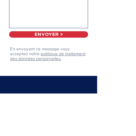
ENVOYER >
En envoyant ce message vous
acceptez notre
politique de traitement
des données personnelles.
Organisme de formation certifié
Qualiopi pour former vos employés
et collaborateurs. Nous sommes
experts en
formation CSE
, SSCT,
CSSCT et nous formons également
sur l'IA, la cybersécurité, la