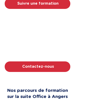
Suivre une formation
Un projet de formation
bureautique à Angers ?
Parlons-en !
Choisissez un organisme de confiance :
Proxi Formation est certifié Qualiopi, noté
5/5 sur Google et s'appuie sur un réseau
de plus de 150 formateurs expérimentés.
Contactez-nous
Nos parcours de formation
sur la suite Office à Angers