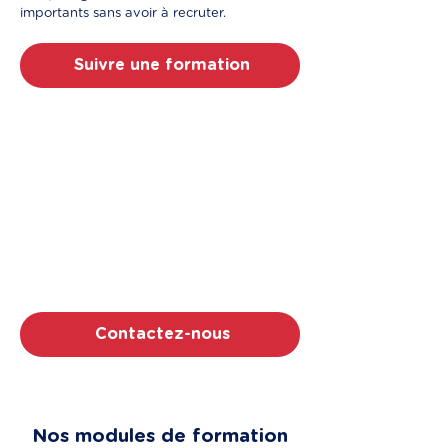
importants sans avoir à recruter.
Suivre une formation
Prêt à accélérer votre
croissance grâce à l'IA à
Rennes ?
Faites confiance à Proxi Formation,
l'organisme certifié Qualiopi noté 5/5 sur
Google. Nos 150+ formateurs sont à votre
écoute.
Contactez-nous
Nos modules de formation