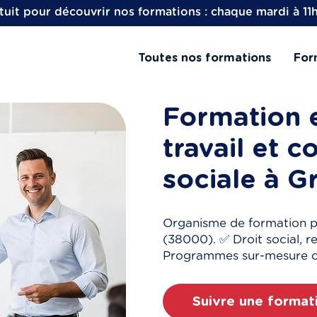
uit pour découvrir nos formations : chaque mardi à 11
Toutes nos formations
For
Formation e
travail et 
sociale à G
Organisme de formation p
(38000). ✅ Droit social, re
Programmes sur-mesure cer
Suivre une format