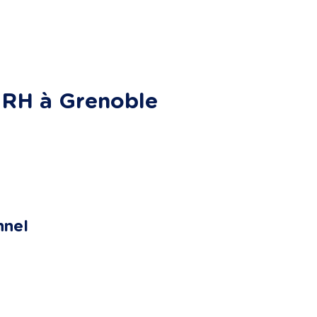
t RH à Grenoble
nnel