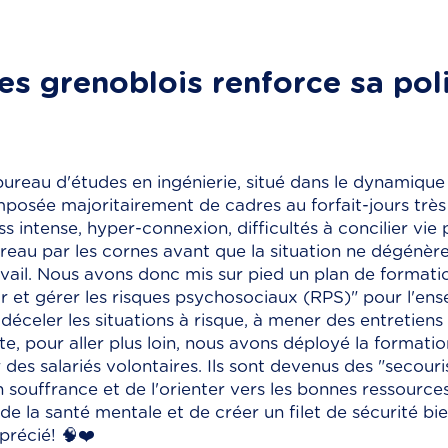
s grenoblois renforce sa pol
ureau d'études en ingénierie, situé dans le dynamique 
mposée majoritairement de cadres au forfait-jours très
s intense, hyper-connexion, difficultés à concilier vie p
ureau par les cornes avant que la situation ne dégénèr
avail. Nous avons donc mis sur pied un plan de formati
r et gérer les risques psychosociaux (RPS)" pour l'ens
déceler les situations à risque, à mener des entretiens 
e, pour aller plus loin, nous avons déployé la formati
des salariés volontaires. Ils sont devenus des "secour
n souffrance et de l'orienter vers les bonnes ressourc
e la santé mentale et de créer un filet de sécurité bie
précié! 🧠❤️