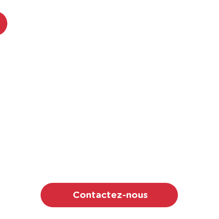
 vos besoins de formation en d
Grenoble
ntie d'un partenaire fiable: Qualiopi, 5/5 sur Google, e
Hermès ou Bouygues.
Contactez-nous