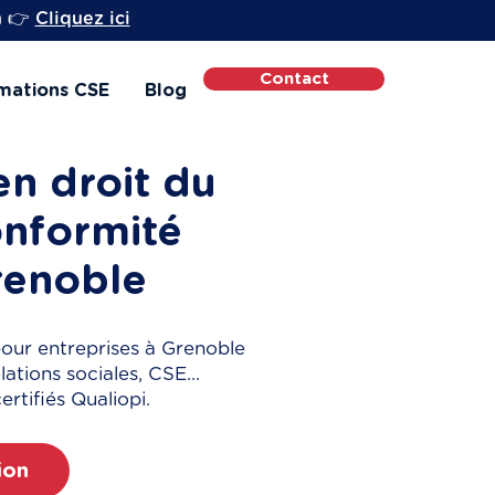
h 👉
Cliquez ici
Contact
mations CSE
Blog
n droit du
conformité
renoble
our entreprises à Grenoble
lations sociales, CSE...
tifiés Qualiopi.
ion